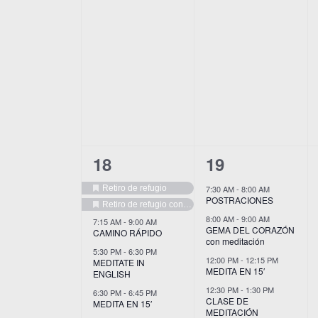
8
8
18
19
eventos,
eventos,
Retiro de refugio
7:30 AM
-
8:00 AM
Destacado
POSTRACIONES
Retiro de refugio con guen Dargyey, en La Sierra
Destacado
8:00 AM
-
9:00 AM
7:15 AM
-
9:00 AM
GEMA DEL CORAZÓN
CAMINO RÁPIDO
con meditación
5:30 PM
-
6:30 PM
12:00 PM
-
12:15 PM
MEDITATE IN
MEDITA EN 15′
ENGLISH
12:30 PM
-
1:30 PM
6:30 PM
-
6:45 PM
CLASE DE
MEDITA EN 15′
MEDITACIÓN