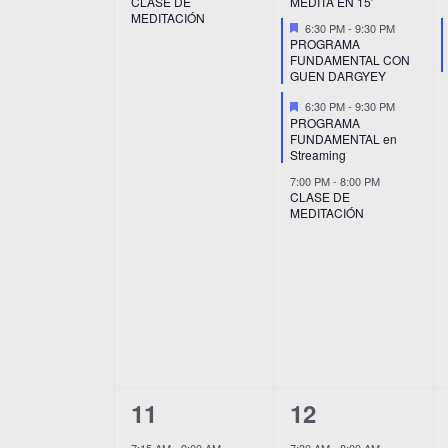
CLASE DE
MEDITA EN 15′
MEDITACIÓN
Destacado
6:30 PM
-
9:30 PM
PROGRAMA
FUNDAMENTAL CON
GUEN DARGYEY
Destacado
6:30 PM
-
9:30 PM
PROGRAMA
FUNDAMENTAL en
Streaming
7:00 PM
-
8:00 PM
CLASE DE
MEDITACIÓN
6
8
11
12
eventos,
eventos,
7:15 AM
-
9:00 AM
7:30 AM
-
8:00 AM