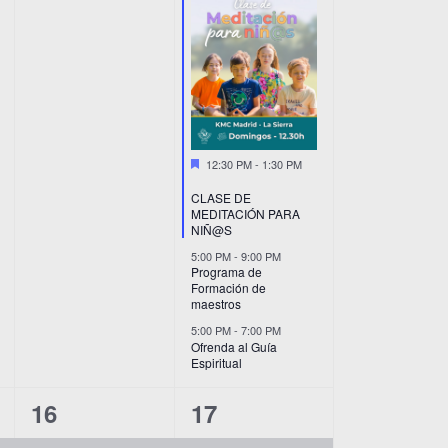
Destacado
12:30 PM
-
1:30 PM
CLASE DE
MEDITACIÓN PARA
NIÑ@S
5:00 PM
-
9:00 PM
Programa de
Formación de
maestros
5:00 PM
-
7:00 PM
Ofrenda al Guía
Espiritual
5
8
16
17
eventos,
eventos,