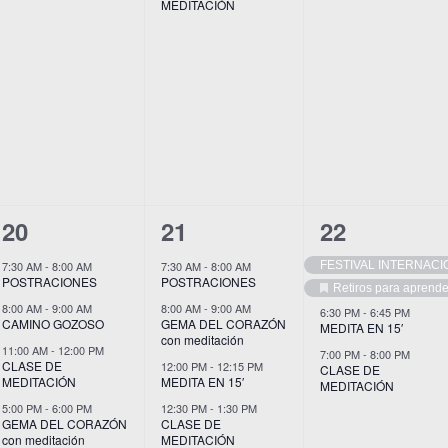
MEDITACIÓN
7
9
4
20
21
22
eventos,
eventos,
eventos,
FESTIVAL INTERNAC
7:30 AM
-
8:00 AM
7:30 AM
-
8:00 AM
POSTRACIONES
POSTRACIONES
Retiros para aprende
Destacado
8:00 AM
-
9:00 AM
8:00 AM
-
9:00 AM
6:30 PM
-
6:45 PM
CAMINO GOZOSO
GEMA DEL CORAZÓN
MEDITA EN 15′
con meditación
11:00 AM
-
12:00 PM
7:00 PM
-
8:00 PM
CLASE DE
12:00 PM
-
12:15 PM
CLASE DE
MEDITACIÓN
MEDITA EN 15′
MEDITACIÓN
5:00 PM
-
6:00 PM
12:30 PM
-
1:30 PM
GEMA DEL CORAZÓN
CLASE DE
con meditación
MEDITACIÓN