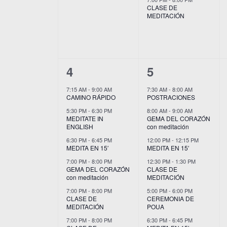
CLASE DE
MEDITACIÓN
6
9
4
5
eventos,
eventos,
7:15 AM
-
9:00 AM
7:30 AM
-
8:00 AM
CAMINO RÁPIDO
POSTRACIONES
5:30 PM
-
6:30 PM
8:00 AM
-
9:00 AM
MEDITATE IN
GEMA DEL CORAZÓN
ENGLISH
con meditación
6:30 PM
-
6:45 PM
12:00 PM
-
12:15 PM
MEDITA EN 15′
MEDITA EN 15′
7:00 PM
-
8:00 PM
12:30 PM
-
1:30 PM
GEMA DEL CORAZÓN
CLASE DE
con meditación
MEDITACIÓN
7:00 PM
-
8:00 PM
5:00 PM
-
6:00 PM
CLASE DE
CEREMONIA DE
MEDITACIÓN
POUA
7:00 PM
-
8:00 PM
6:30 PM
-
6:45 PM