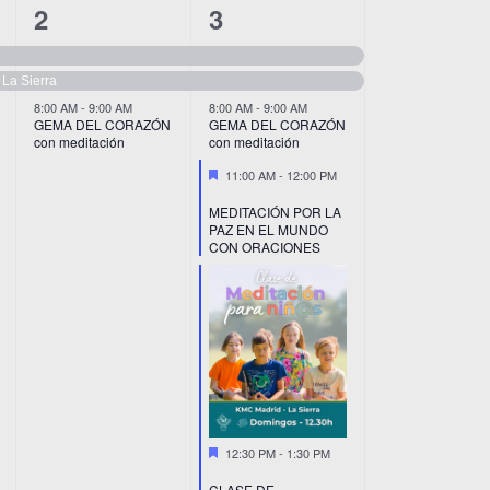
3
6
2
3
eventos,
eventos,
La Sierra
8:00 AM
-
9:00 AM
8:00 AM
-
9:00 AM
GEMA DEL CORAZÓN
GEMA DEL CORAZÓN
con meditación
con meditación
Destacado
11:00 AM
-
12:00 PM
MEDITACIÓN POR LA
PAZ EN EL MUNDO
CON ORACIONES
Destacado
12:30 PM
-
1:30 PM
CLASE DE