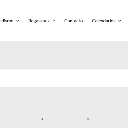
udismo
Regala paz
Contacto
Calendarios
MIÉRCOLES
JUEVES
VIERNES
J
V