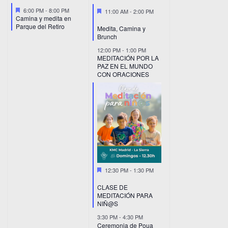
Destacado
Destacado
6:00 PM
-
8:00 PM
11:00 AM
-
2:00 PM
Camina y medita en
Parque del Retiro
Medita, Camina y
Brunch
12:00 PM
-
1:00 PM
MEDITACIÓN POR LA
PAZ EN EL MUNDO
CON ORACIONES
Destacado
12:30 PM
-
1:30 PM
CLASE DE
MEDITACIÓN PARA
NIÑ@S
3:30 PM
-
4:30 PM
Ceremonia de Poua