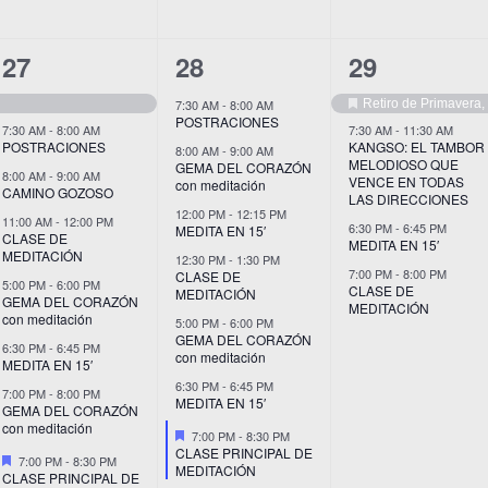
8
9
4
27
28
29
eventos,
eventos,
eventos,
Retiro de Primavera
7:30 AM
-
8:00 AM
Destacado
POSTRACIONES
7:30 AM
-
8:00 AM
7:30 AM
-
11:30 AM
POSTRACIONES
KANGSO: EL TAMBOR
8:00 AM
-
9:00 AM
MELODIOSO QUE
GEMA DEL CORAZÓN
8:00 AM
-
9:00 AM
VENCE EN TODAS
con meditación
CAMINO GOZOSO
LAS DIRECCIONES
12:00 PM
-
12:15 PM
11:00 AM
-
12:00 PM
6:30 PM
-
6:45 PM
MEDITA EN 15′
CLASE DE
MEDITA EN 15′
MEDITACIÓN
12:30 PM
-
1:30 PM
7:00 PM
-
8:00 PM
CLASE DE
5:00 PM
-
6:00 PM
CLASE DE
MEDITACIÓN
GEMA DEL CORAZÓN
MEDITACIÓN
con meditación
5:00 PM
-
6:00 PM
GEMA DEL CORAZÓN
6:30 PM
-
6:45 PM
con meditación
MEDITA EN 15′
6:30 PM
-
6:45 PM
7:00 PM
-
8:00 PM
MEDITA EN 15′
GEMA DEL CORAZÓN
con meditación
Destacado
7:00 PM
-
8:30 PM
CLASE PRINCIPAL DE
Destacado
7:00 PM
-
8:30 PM
MEDITACIÓN
CLASE PRINCIPAL DE