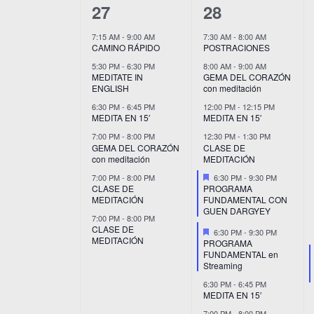
de
6
8
27
28
Eventos
eventos,
eventos,
7:15 AM
-
9:00 AM
7:30 AM
-
8:00 AM
CAMINO RÁPIDO
POSTRACIONES
5:30 PM
-
6:30 PM
8:00 AM
-
9:00 AM
MEDITATE IN
GEMA DEL CORAZÓN
ENGLISH
con meditación
6:30 PM
-
6:45 PM
12:00 PM
-
12:15 PM
MEDITA EN 15′
MEDITA EN 15′
7:00 PM
-
8:00 PM
12:30 PM
-
1:30 PM
GEMA DEL CORAZÓN
CLASE DE
con meditación
MEDITACIÓN
Destacado
7:00 PM
-
8:00 PM
6:30 PM
-
9:30 PM
CLASE DE
PROGRAMA
MEDITACIÓN
FUNDAMENTAL CON
GUEN DARGYEY
7:00 PM
-
8:00 PM
CLASE DE
Destacado
6:30 PM
-
9:30 PM
MEDITACIÓN
PROGRAMA
FUNDAMENTAL en
Streaming
6:30 PM
-
6:45 PM
MEDITA EN 15′
7:00 PM
-
8:00 PM