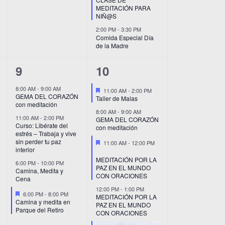
MEDITACIÓN PARA
NIÑ@S
2:00 PM
-
3:30 PM
Comida Especial Día
de la Madre
4
7
9
10
eventos,
eventos,
8:00 AM
-
9:00 AM
Destacado
11:00 AM
-
2:00 PM
GEMA DEL CORAZÓN
Taller de Malas
con meditación
8:00 AM
-
9:00 AM
11:00 AM
-
2:00 PM
GEMA DEL CORAZÓN
Curso: Libérate del
con meditación
estrés – Trabaja y vive
sin perder tu paz
Destacado
11:00 AM
-
12:00 PM
interior
MEDITACIÓN POR LA
6:00 PM
-
10:00 PM
PAZ EN EL MUNDO
Camina, Medita y
CON ORACIONES
Cena
12:00 PM
-
1:00 PM
Destacado
6:00 PM
-
8:00 PM
MEDITACIÓN POR LA
Camina y medita en
PAZ EN EL MUNDO
Parque del Retiro
CON ORACIONES