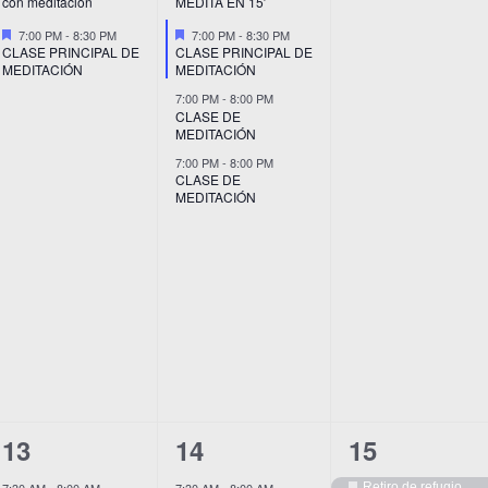
con meditación
MEDITA EN 15′
Destacado
Destacado
7:00 PM
-
8:30 PM
7:00 PM
-
8:30 PM
CLASE PRINCIPAL DE
CLASE PRINCIPAL DE
MEDITACIÓN
MEDITACIÓN
7:00 PM
-
8:00 PM
CLASE DE
MEDITACIÓN
7:00 PM
-
8:00 PM
CLASE DE
MEDITACIÓN
7
9
5
13
14
15
eventos,
eventos,
eventos,
Retiro de refugio
7:30 AM
-
8:00 AM
7:30 AM
-
8:00 AM