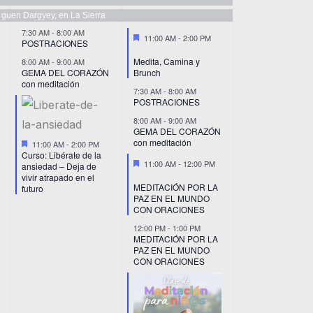
n guen Dargyey, en La Sierra
7:30 AM
-
8:00 AM
Destacado
11:00 AM
-
2:00 PM
POSTRACIONES
Medita, Camina y
8:00 AM
-
9:00 AM
GEMA DEL CORAZÓN
Brunch
con meditación
7:30 AM
-
8:00 AM
POSTRACIONES
8:00 AM
-
9:00 AM
GEMA DEL CORAZÓN
Destacado
con meditación
11:00 AM
-
2:00 PM
Curso: Libérate de la
Destacado
11:00 AM
-
12:00 PM
ansiedad – Deja de
vivir atrapado en el
MEDITACIÓN POR LA
futuro
PAZ EN EL MUNDO
CON ORACIONES
12:00 PM
-
1:00 PM
MEDITACIÓN POR LA
PAZ EN EL MUNDO
CON ORACIONES