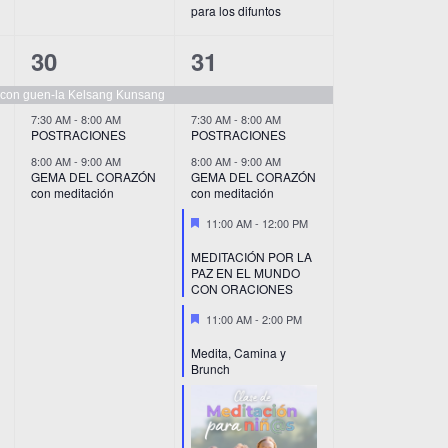
para los difuntos
3
6
30
31
eventos,
eventos,
, con guen-la Kelsang Kunsang
7:30 AM
-
8:00 AM
7:30 AM
-
8:00 AM
POSTRACIONES
POSTRACIONES
8:00 AM
-
9:00 AM
8:00 AM
-
9:00 AM
GEMA DEL CORAZÓN
GEMA DEL CORAZÓN
con meditación
con meditación
Destacado
11:00 AM
-
12:00 PM
MEDITACIÓN POR LA
PAZ EN EL MUNDO
CON ORACIONES
Destacado
11:00 AM
-
2:00 PM
Medita, Camina y
Brunch