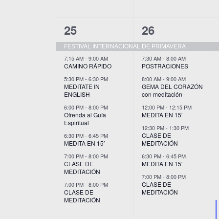
7
7
25
26
eventos,
eventos,
FESTIVAL INTERNACIONAL DE PRIMAVERA
7:15 AM
-
9:00 AM
7:30 AM
-
8:00 AM
CAMINO RÁPIDO
POSTRACIONES
5:30 PM
-
6:30 PM
8:00 AM
-
9:00 AM
MEDITATE IN
GEMA DEL CORAZÓN
ENGLISH
con meditación
6:00 PM
-
8:00 PM
12:00 PM
-
12:15 PM
Ofrenda al Guía
MEDITA EN 15′
Espiritual
12:30 PM
-
1:30 PM
CLASE DE
6:30 PM
-
6:45 PM
MEDITA EN 15′
MEDITACIÓN
7:00 PM
-
8:00 PM
6:30 PM
-
6:45 PM
CLASE DE
MEDITA EN 15′
MEDITACIÓN
7:00 PM
-
8:00 PM
CLASE DE
7:00 PM
-
8:00 PM
CLASE DE
MEDITACIÓN
MEDITACIÓN