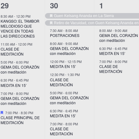
6
10
5
29
30
1
eventos,
eventos,
eventos,
Guen Kelsang Ananda en La Sierra
8:30 AM
-
12:30 PM
Destacado
KANGSO: EL TAMBOR
Retiro de Vacuidad, con Guen Kelsang Ananda en 
MELODIOSO QUE
Destacado
7:30 AM
-
8:00 AM
8:00 AM
-
9:00 AM
VENCE EN TODAS
POSTRACIONES
GEMA DEL CORAZÓN
LAS DIRECCIONES
con meditación
8:00 AM
-
9:00 AM
11:00 AM
-
12:00 PM
GEMA DEL CORAZÓN
6:30 PM
-
6:45 PM
CLASE DE
con meditación
MEDITA EN 15′
MEDITACIÓN
12:00 PM
-
12:15 PM
7:00 PM
-
8:00 PM
5:00 PM
-
6:00 PM
MEDITA EN 15′
CLASE DE
GEMA DEL CORAZÓN
MEDITACIÓN
con meditación
12:30 PM
-
1:30 PM
CLASE DE
6:30 PM
-
6:45 PM
MEDITACIÓN
MEDITA EN 15′
5:00 PM
-
6:00 PM
7:00 PM
-
8:00 PM
GEMA DEL CORAZÓN
GEMA DEL CORAZÓN
con meditación
con meditación
6:30 PM
-
6:45 PM
Destacado
7:00 PM
-
8:30 PM
MEDITA EN 15′
CLASE PRINCIPAL DE
MEDITACIÓN
7:00 PM
-
8:00 PM
CLASE DE
MEDITACIÓN