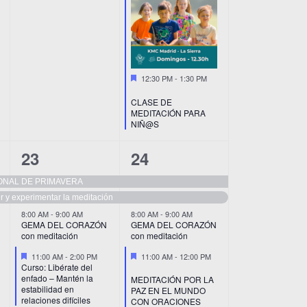
Destacado
12:30 PM
-
1:30 PM
CLASE DE
MEDITACIÓN PARA
NIÑ@S
5
8
23
24
eventos,
eventos,
IONAL DE PRIMAVERA
r y experimentar la meditación
8:00 AM
-
9:00 AM
8:00 AM
-
9:00 AM
GEMA DEL CORAZÓN
GEMA DEL CORAZÓN
con meditación
con meditación
Destacado
Destacado
11:00 AM
-
2:00 PM
11:00 AM
-
12:00 PM
Curso: Libérate del
enfado – Mantén la
MEDITACIÓN POR LA
estabilidad en
PAZ EN EL MUNDO
relaciones difíciles
CON ORACIONES