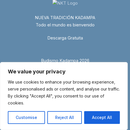
NUEVA TRADICIÓN KADAMPA
Todo el mundo es bienvenido
Descarga Gratuita
Budismo Kadampa 2026
We value your privacy
We use cookies to enhance your browsing experience,
serve personalised ads or content, and analyse our traffic.
By clicking "Accept All", you consent to our use of
cookies.
© Copyright 2026 Entidad religiosa inscrita en el Ministerio de Justicia
con el número 1.044-SG – Miembro de la Nueva Tradición Kadampa –
Customise
Reject All
Accept All
Unión Internacional de Budismo Kadampa –