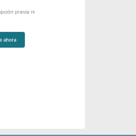
ipción previa ni
te ahora