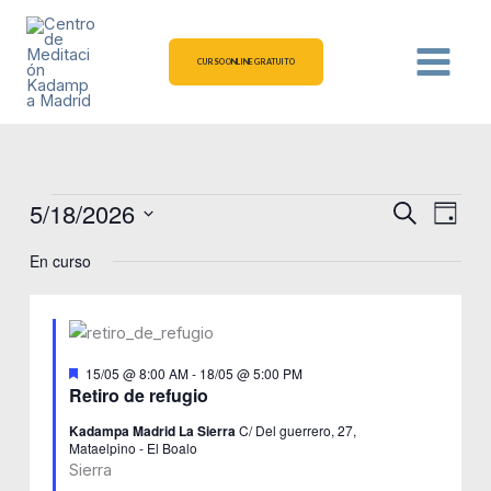
Ir
al
contenido
CURSO ONLINE GRATUITO
5/18/2026
Eventos
Navegación
Naveg
Buscar
Día
en
de
de
Selecciona
En curso
18/05/2026
la
búsqueda
vistas
fecha.
y
de
vistas
Event
de
Destacado
15/05 @ 8:00 AM
-
18/05 @ 5:00 PM
Eventos
Retiro de refugio
Kadampa Madrid La Sierra
C/ Del guerrero, 27,
Mataelpino - El Boalo
Sierra