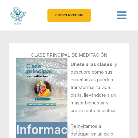
Ir
al
CURSO ONLINE GRATUITO
contenido
CLASE PRINCIPAL DE MEDITACIÓN
Únete a las clases
y
descubre cómo sus
enseñanzas pueden
transformar tu vida
diaria, llevándote a un
mayor bienestar y
crecimiento espiritual.
Información
Te invitamos a
participar en un ciclo