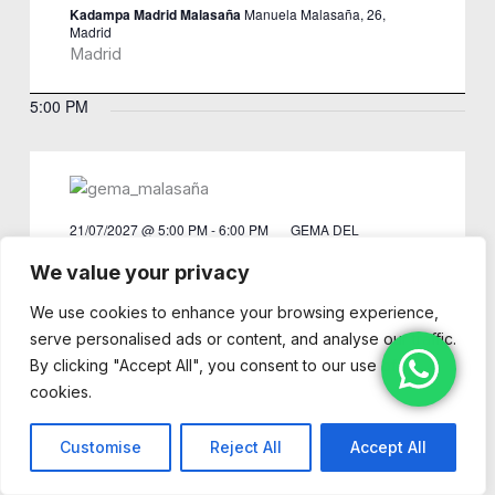
Kadampa Madrid Malasaña
Manuela Malasaña, 26,
Madrid
Madrid
5:00 PM
21/07/2027 @ 5:00 PM
-
6:00 PM
GEMA DEL
CORAZÓN
GEMA DEL CORAZÓN con meditación
We value your privacy
Kadampa Madrid Malasaña
Manuela Malasaña, 26,
We use cookies to enhance your browsing experience,
Madrid
serve personalised ads or content, and analyse our traffic.
Madrid
By clicking "Accept All", you consent to our use of
cookies.
5:00 PM
Customise
Reject All
Accept All