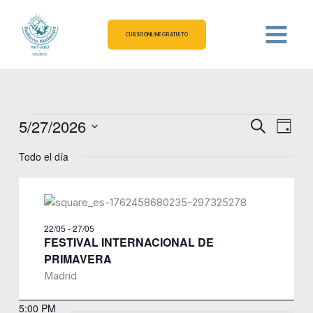
Ir
al
CURSO ONLINE GRATUITO
contenido
5/27/2026
Eventos
Navegación
Naveg
Buscar
Día
en
de
de
Selecciona
Todo el día
27/05/2026
la
búsqueda
vistas
fecha.
y
de
vistas
Event
de
22/05
-
27/05
Eventos
FESTIVAL INTERNACIONAL DE
PRIMAVERA
Madrid
5:00 PM