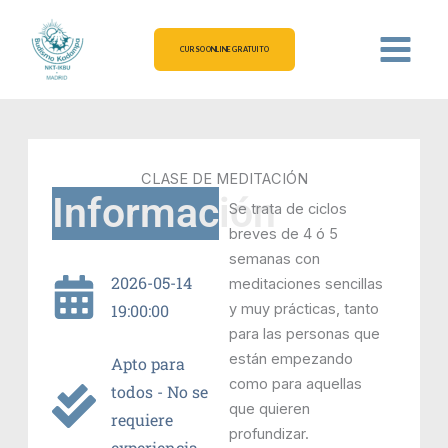
Ir
al
CURSO ONLINE GRATUITO
contenido
CLASE DE MEDITACIÓN
Información
Se trata de ciclos
breves de 4 ó 5
semanas con
2026-05-14
meditaciones sencillas
19:00:00
y muy prácticas, tanto
para las personas que
están empezando
Apto para
como para aquellas
todos - No se
que quieren
requiere
profundizar.
experiencia