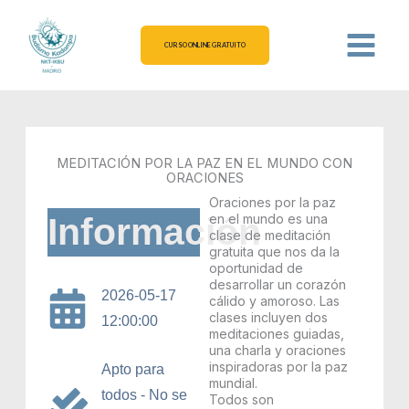
Ir
al
CURSO ONLINE GRATUITO
contenido
MEDITACIÓN POR LA PAZ EN EL MUNDO CON
ORACIONES
Oraciones por la paz
Información
en el mundo es una
clase de meditación
gratuita que nos da la
oportunidad de
desarrollar un corazón
2026-05-17
cálido y amoroso. Las
clases incluyen dos
12:00:00
meditaciones guiadas,
una charla y oraciones
inspiradoras por la paz
Apto para
mundial.
todos - No se
Todos son