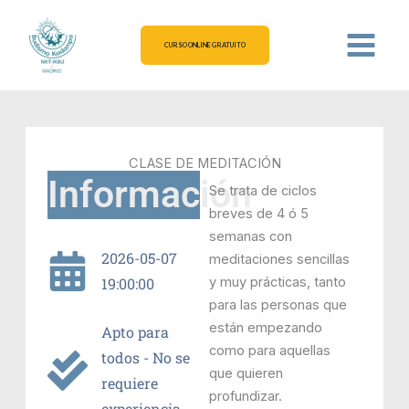
Ir
al
CURSO ONLINE GRATUITO
contenido
CLASE DE MEDITACIÓN
Información
Se trata de ciclos
breves de 4 ó 5
semanas con
2026-05-07
meditaciones sencillas
19:00:00
y muy prácticas, tanto
para las personas que
están empezando
Apto para
como para aquellas
todos - No se
que quieren
requiere
profundizar.
experiencia