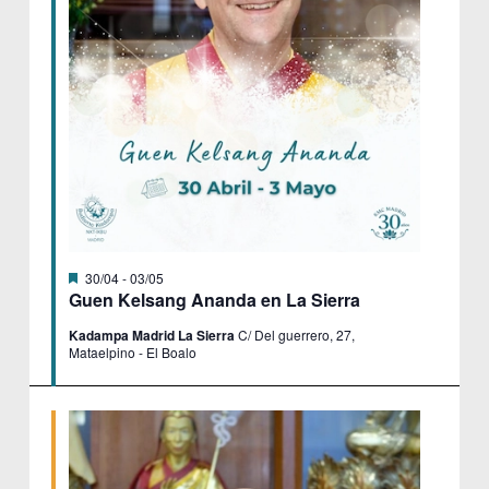
Destacado
30/04
-
03/05
Guen Kelsang Ananda en La Sierra
Kadampa Madrid La Sierra
C/ Del guerrero, 27,
Mataelpino - El Boalo