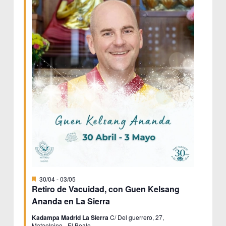
Destacado
30/04
-
03/05
Retiro de Vacuidad, con Guen Kelsang
Ananda en La Sierra
Kadampa Madrid La Sierra
C/ Del guerrero, 27,
Mataelpino - El Boalo