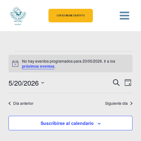
Ir
al
CURSO ONLINE GRATUITO
contenido
Eventos
No hay eventos programados para 20/05/2026. Ir a los
en
Aviso
próximos eventos
.
20/05/2026
5/20/2026
Navegación
Naveg
Buscar
Día
de
de
Selecciona
la
búsqueda
vistas
fecha.
Día anterior
Siguiente día
y
de
vistas
Event
de
Suscribirse al calendario
Eventos