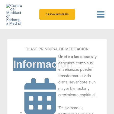
Ir
al
contenido
CURSO ONLINE GRATUITO
CLASE PRINCIPAL DE MEDITACIÓN
Únete a las clases
y
Información
descubre cómo sus
enseñanzas pueden
transformar tu vida
diaria, llevándote a un
mayor bienestar y
crecimiento espiritual.
Te invitamos a