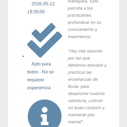
mahayana. Esto
2026-05-12
permite a los
18:30:00
practicantes
profundizar en su
conocimiento y
experiencia.
“
Hay tres razones
por las que
Apto para
debemos estudiar y
todos - No se
practicar las
enseñanzas de
requiere
Buda: para
experiencia
desarrollar nuestra
sabiduría, cultivar
un buen corazón y
mantener paz
mental
”.