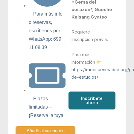
*Gema del
corazón*, Gueshe
Para más info
Kelsang Gyatso
o reservas,
escríbenos por
Requiere
WhatsApp: 699
inscripcion previa.
11 08 39
Para más
información
https://meditaenmadrid.org/p
de-estudios/
Inscríbete
Plazas
ahora
limitadas –
¡Reserva la tuya!
Añadir al calendario