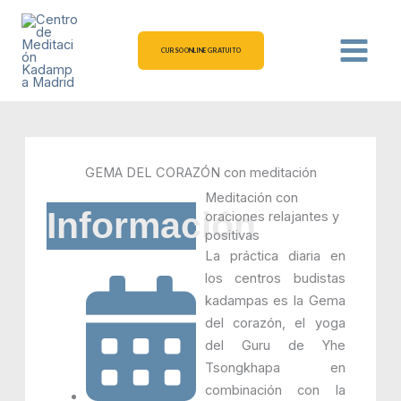
Ir
al
contenido
CURSO ONLINE GRATUITO
GEMA DEL CORAZÓN con meditación
Meditación con
Información
oraciones relajantes y
positivas
La práctica diaria en
los centros budistas
kadampas es la Gema
del corazón, el yoga
del Guru de Yhe
Tsongkhapa en
combinación con la