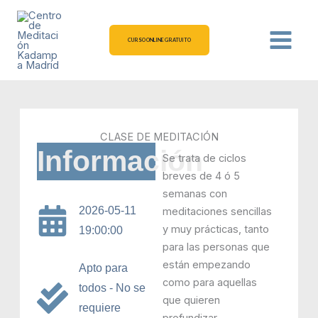
Ir
al
contenido
CURSO ONLINE GRATUITO
CLASE DE MEDITACIÓN
Información
Se trata de ciclos
breves de 4 ó 5
semanas con
2026-05-11
meditaciones sencillas
y muy prácticas, tanto
19:00:00
para las personas que
están empezando
Apto para
como para aquellas
todos - No se
que quieren
requiere