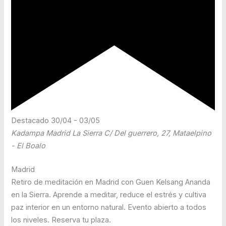
Destacado
30/04
-
03/05
Kadampa Madrid La Sierra
C/ Del guerrero, 27, Mataelpino
- El Boalo
Madrid
Retiro de meditación en Madrid con Guen Kelsang Ananda
en la Sierra. Aprende a meditar, reduce el estrés y cultiva
paz interior en un entorno natural. Evento abierto a todos
los niveles. Reserva tu plaza.