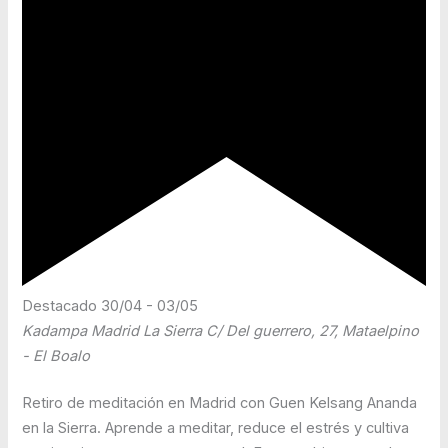
Destacado
30/04
-
03/05
Kadampa Madrid La Sierra
C/ Del guerrero, 27, Mataelpino
- El Boalo
Retiro de meditación en Madrid con Guen Kelsang Ananda
en la Sierra. Aprende a meditar, reduce el estrés y cultiva