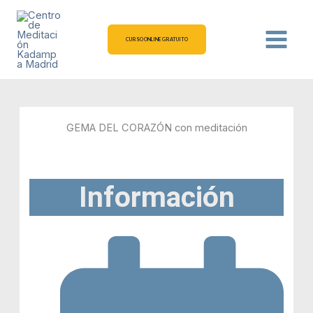
Ir
al
contenido
CURSO ONLINE GRATUITO
GEMA DEL CORAZÓN con meditación
Información