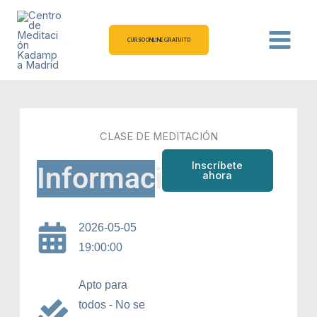
Ir
al
contenido
CURSO ONLINE GRATUITO
CLASE DE MEDITACIÓN
Inscríbete
Información
ahora
2026-05-05
19:00:00
Apto para
todos - No se