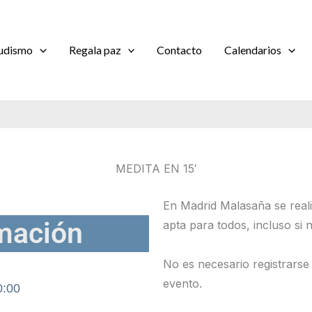
udismo
Regala paz
Contacto
Calendarios
MEDITA EN 15′
En Madrid Malasaña se real
mación
apta para todos, incluso si
No es necesario registrarse
evento.
0:00