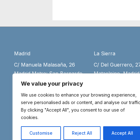
Madrid
La Sierra
C/ Manuela Malasaña, 26
C/ Del Guerrero, 
Madrid Metro: San Bernardo
Mataelpino, Madrid
(+34) 917 55 75 35
desde Moncloa (+3
We value your privacy
916 79 77 79
(+34) 699 11 08 39
We use cookies to enhance your browsing experience,
(+34) 699 11 08 39
Aviso legal
serve personalised ads or content, and analyse our traffic
By clicking "Accept All", you consent to our use of
info@meditaenmadr
cookies.
Customise
Reject All
Accept All