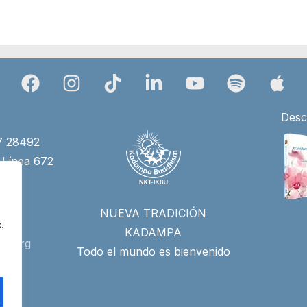
Desc
27 28492
 Línea 672
4)
NUEVA TRADICIÓN
.
KADAMPA
id.org
Todo el mundo es bienvenido