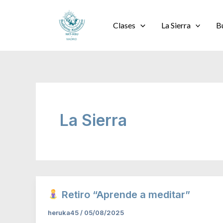
Ir
al
Clases
La Sierra
B
contenido
La Sierra
Retiro “Aprende a meditar”
heruka45
/
05/08/2025