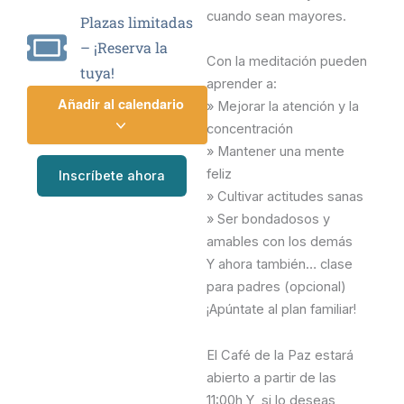
cuando sean mayores.
Plazas limitadas
– ¡Reserva la
Con la meditación pueden
tuya!
aprender a:
Añadir al calendario
» Mejorar la atención y la
concentración
» Mantener una mente
feliz
Inscríbete ahora
» Cultivar actitudes sanas
» Ser bondadosos y
amables con los demás
Y ahora también… clase
para padres (opcional)
¡Apúntate al plan familiar!
El Café de la Paz estará
abierto a partir de las
11:00h Y, si lo deseas,