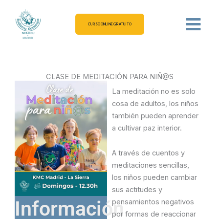
Ir
al
CURSO ONLINE GRATUITO
contenido
CLASE DE MEDITACIÓN PARA NIÑ@S
La meditación no es solo
cosa de adultos, los niños
también pueden aprender
a cultivar paz interior.
A través de cuentos y
meditaciones sencillas,
los niños pueden cambiar
sus actitudes y
Información
pensamientos negativos
por formas de reaccionar