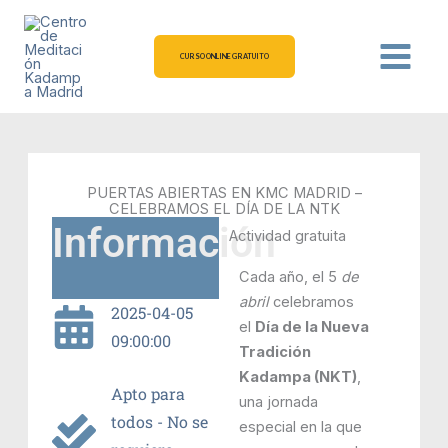
Ir
al
contenido
CURSO ONLINE GRATUITO
PUERTAS ABIERTAS EN KMC MADRID –
CELEBRAMOS EL DÍA DE LA NTK
Información
Actividad gratuita
Cada año, el 5
de
abril
celebramos
2025-04-05
el
Día de la Nueva
09:00:00
Tradición
Kadampa (NKT)
,
Apto para
una jornada
todos - No se
especial en la que