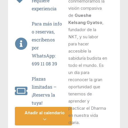
requiere
conmemoramos la
experiencia
visión compasiva
de
Gueshe
Kelsang Gyatso
,
Para más info
fundador de la
o reservas,
NKT, y su labor
escríbenos
para hacer
por
accesible la
WhatsApp:
sabiduría budista en
699 11 08 39
todo el mundo. Es
un día para
Plazas
reconocer la gran
limitadas –
oportunidad que
tenemos de
¡Reserva la
aprender y
tuya!
practicar el Dharma
Añadir al calendario
en nuestra vida
diaria.