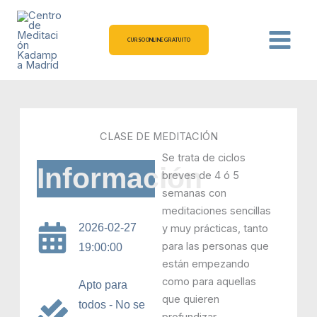
Ir
al
contenido
CURSO ONLINE GRATUITO
CLASE DE MEDITACIÓN
Se trata de ciclos
Información
breves de 4 ó 5
semanas con
meditaciones sencillas
2026-02-27
y muy prácticas, tanto
para las personas que
19:00:00
están empezando
como para aquellas
Apto para
que quieren
todos - No se