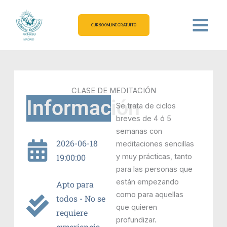
Ir
al
CURSO ONLINE GRATUITO
contenido
CLASE DE MEDITACIÓN
Información
Se trata de ciclos
breves de 4 ó 5
semanas con
2026-06-18
meditaciones sencillas
19:00:00
y muy prácticas, tanto
para las personas que
están empezando
Apto para
como para aquellas
todos - No se
que quieren
requiere
profundizar.
experiencia