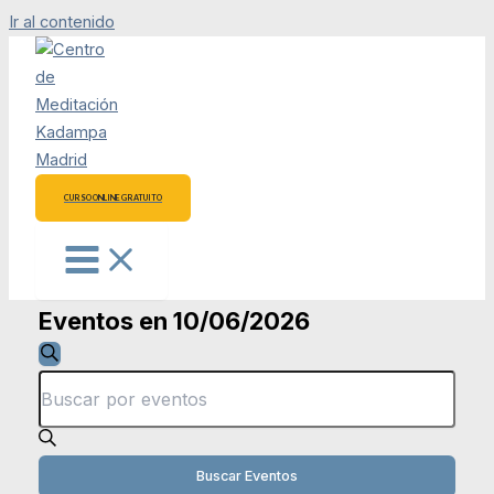
Ir al contenido
CURSO ONLINE GRATUITO
Eventos en 10/06/2026
Navegación
Buscar
Introduce
de
la
palabra
búsqueda
clave.
Busca
Buscar Eventos
y
Eventos