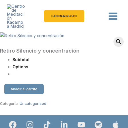
Ir
al
contenido
CURSO ONLINE GRATUITO
Retiro
Silencio
y
Retiro Silencio y concentración
concentración
cantidad
Subtotal
Options
Añadir al carrito
Categoría:
Uncategorized