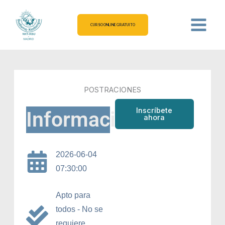
Ir
al
CURSO ONLINE GRATUITO
contenido
POSTRACIONES
Inscríbete
Información
ahora
2026-06-04
07:30:00
Apto para
todos - No se
requiere