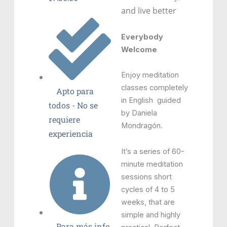
and live better
Everybody
Welcome
Enjoy meditation
classes completely
Apto para
in English guided
todos - No se
by Daniela
requiere
Mondragón.
experiencia
It’s a series of 60-
minute meditation
sessions short
cycles of 4 to 5
weeks, that are
simple and highly
Para más info