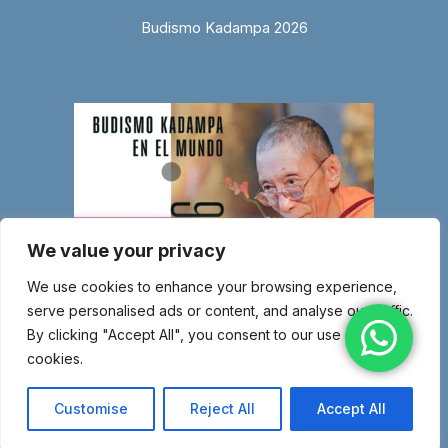
Budismo Kadampa 2026
We value your privacy
We use cookies to enhance your browsing experience,
serve personalised ads or content, and analyse our traffic.
By clicking "Accept All", you consent to our use of
cookies.
© Copyright 2026 Entidad religiosa inscrita en el Ministerio de Justicia
con el número 1.044-SG – Miembro de la Nueva Tradición Kadampa –
Customise
Reject All
Accept All
Unión Internacional de Budismo Kadampa –