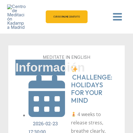
Ir
al
contenido
CURSO ONLINE GRATUITO
MEDITATE IN ENGLISH
Información
CHALLENGE:
HOLIDAYS
FOR YOUR
MIND
4 weeks to
release stress,
2026-02-23
breathe clearly,
17:30:00