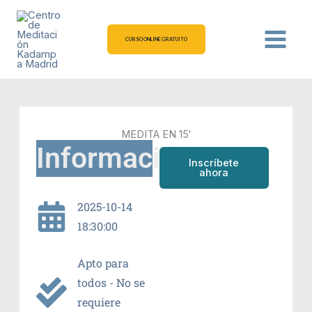
Ir
al
contenido
CURSO ONLINE GRATUITO
MEDITA EN 15′
Información
Inscríbete
ahora
2025-10-14
18:30:00
Apto para
todos - No se
requiere