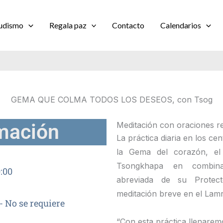
udismo
Regala paz
Contacto
Calendarios
GEMA QUE COLMA TODOS LOS DESEOS, con Tsog
mación
Meditación con oraciones rel
La práctica diaria en los c
la Gema del corazón, e
Tsongkhapa en combin
:00
abreviada de su Prote
meditación breve en el Lamr
- No se requiere
“Con esta práctica llenarem