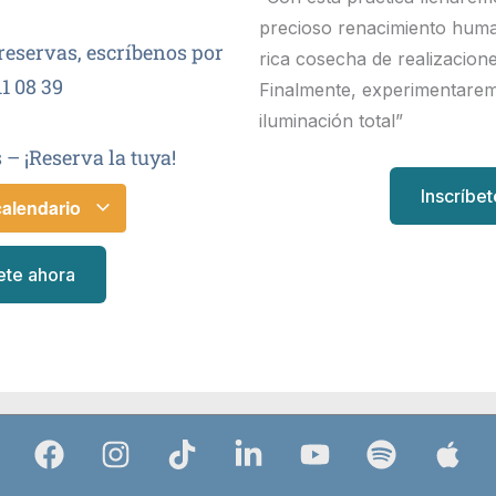
precioso renacimiento hum
reservas, escríbenos por
rica cosecha de realizacio
1 08 39
Finalmente, experimentarem
iluminación total”
 – ¡Reserva la tuya!
Inscríbe
calendario
ete ahora