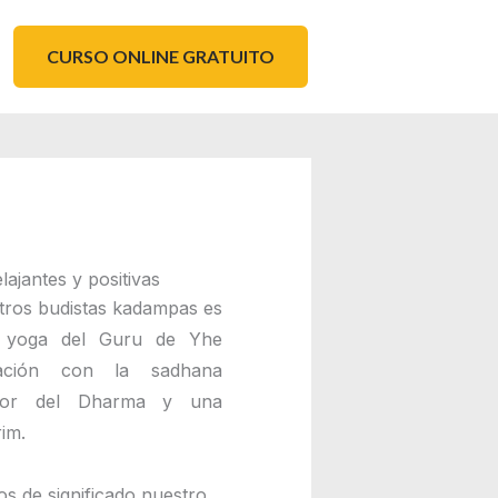
CURSO ONLINE GRATUITO
ajantes y positivas
entros budistas kadampas es
l yoga del Guru de Yhe
ación con la sadhana
ctor del Dharma y una
im.
os de significado nuestro