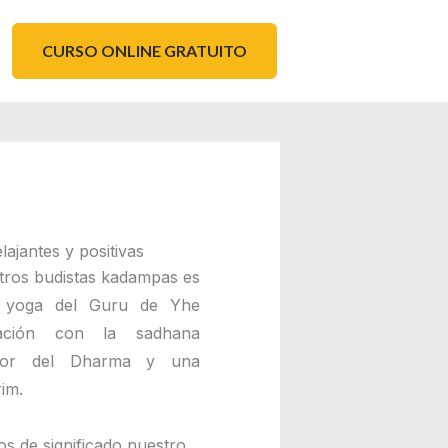
CURSO ONLINE GRATUITO
ajantes y positivas
entros budistas kadampas es
l yoga del Guru de Yhe
ación con la sadhana
ctor del Dharma y una
im.
os de significado nuestro