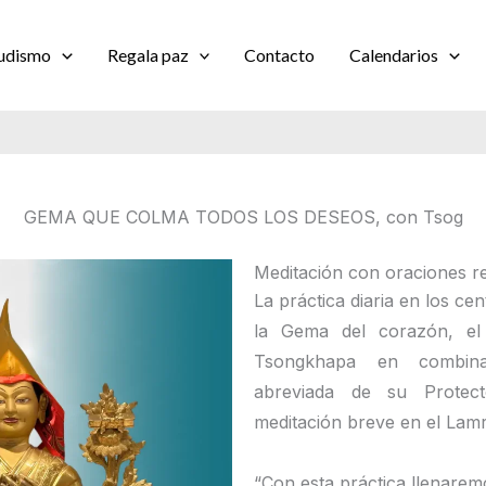
udismo
Regala paz
Contacto
Calendarios
GEMA QUE COLMA TODOS LOS DESEOS, con Tsog
Meditación con oraciones rel
La práctica diaria en los c
la Gema del corazón, e
Tsongkhapa en combin
abreviada de su Prote
meditación breve en el Lamr
“Con esta práctica llenarem