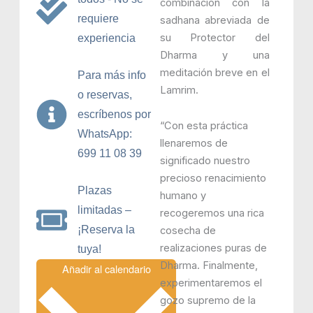
combinación con la
requiere
sadhana abreviada de
su Protector del
experiencia
Dharma y una
meditación breve en el
Para más info
Lamrim.
o reservas,
escríbenos por
“Con esta práctica
WhatsApp:
llenaremos de
699 11 08 39
significado nuestro
precioso renacimiento
Plazas
humano y
limitadas –
recogeremos una rica
¡Reserva la
cosecha de
realizaciones puras de
tuya!
Dharma. Finalmente,
Añadir al calendario
experimentaremos el
gozo supremo de la