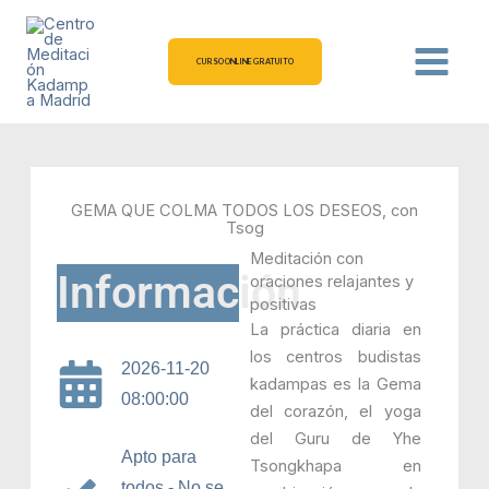
Ir
al
contenido
CURSO ONLINE GRATUITO
GEMA QUE COLMA TODOS LOS DESEOS, con
Tsog
Meditación con
Información
oraciones relajantes y
positivas
La práctica diaria en
los centros budistas
2026-11-20
kadampas es la Gema
08:00:00
del corazón, el yoga
del Guru de Yhe
Apto para
Tsongkhapa en
todos - No se