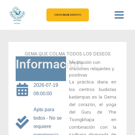
Ir
al
CURSO ONLINE GRATUITO
contenido
GEMA QUE COLMA TODOS LOS DESEOS
Información
Meditación con
oraciones relajantes y
positivas
La práctica diaria en
2026-07-19
los centros budistas
08:00:00
kadampas es la Gema
del corazón, el yoga
Apto para
del Guru de Yhe
todos - No se
Tsongkhapa en
requiere
combinación con la
sadhana abreviada de
experiencia