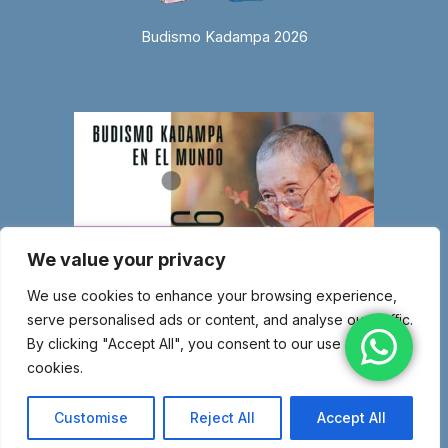
Budismo Kadampa 2026
We value your privacy
We use cookies to enhance your browsing experience,
serve personalised ads or content, and analyse our traffic.
By clicking "Accept All", you consent to our use of
cookies.
© Copyright 2026 Entidad religiosa inscrita en el Ministerio de Justicia
con el número 1.044-SG – Miembro de la Nueva Tradición Kadampa –
Customise
Reject All
Accept All
Unión Internacional de Budismo Kadampa –