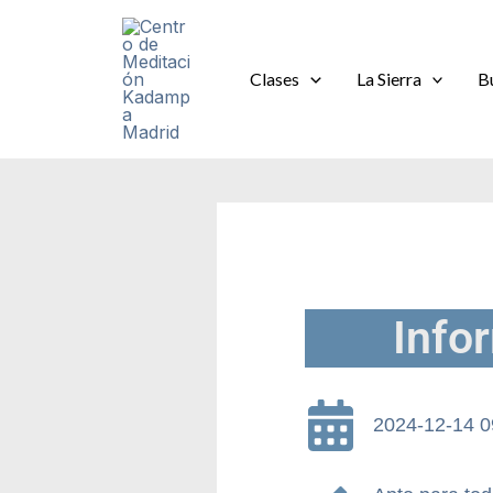
Ir
al
contenido
Clases
La Sierra
B
Info
2024-12-14 0