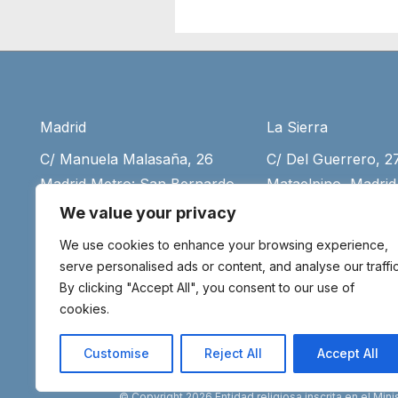
Madrid
La Sierra
C/ Manuela Malasaña, 26
C/ Del Guerrero, 
Madrid Metro: San Bernardo
Mataelpino, Madrid
(+34) 917 55 75 35
desde Moncloa (+3
We value your privacy
916 79 77 79
(+34) 699 11 08 39
We use cookies to enhance your browsing experience,
(+34) 699 11 08 39
Aviso legal
serve personalised ads or content, and analyse our traffic
By clicking "Accept All", you consent to our use of
info@meditaenmadr
cookies.
Customise
Reject All
Accept All
© Copyright 2026 Entidad religiosa inscrita en el M