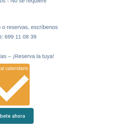
os - No se requiere
 o reservas, escríbenos
: 699 11 08 39
das – ¡Reserva la tuya!
Añadir al calendario
íbete ahora