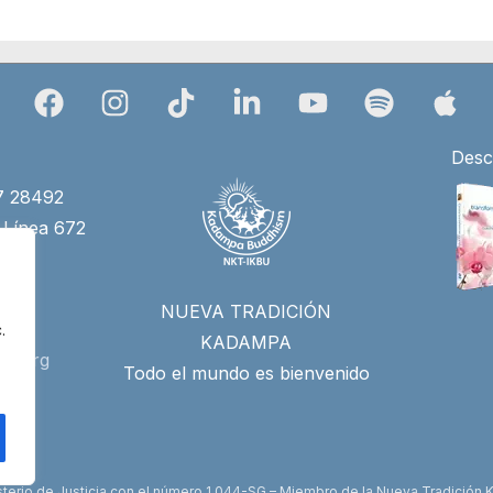
Desc
27 28492
 Línea 672
4)
NUEVA TRADICIÓN
.
KADAMPA
id.org
Todo el mundo es bienvenido
inisterio de Justicia con el número 1.044-SG – Miembro de la Nueva Tradició