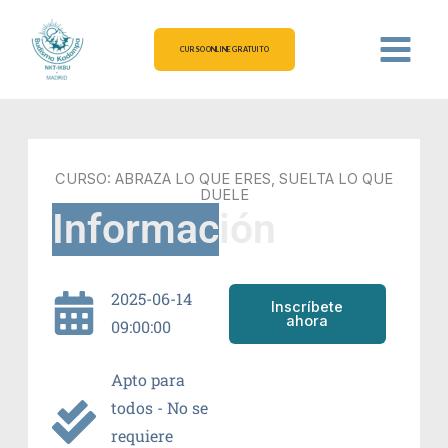
Ir
al
CURSO ONLINE GRATUITO
contenido
CURSO: ABRAZA LO QUE ERES, SUELTA LO QUE
DUELE
Información
2025-06-14
Inscríbete
ahora
09:00:00
Apto para
todos - No se
requiere