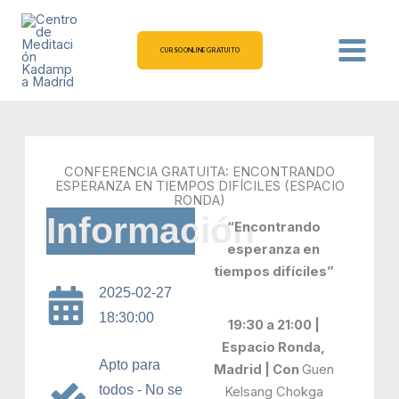
Ir
al
contenido
CURSO ONLINE GRATUITO
CONFERENCIA GRATUITA: ENCONTRANDO
ESPERANZA EN TIEMPOS DIFÍCILES (ESPACIO
RONDA)
Información
“Encontrando
esperanza en
tiempos difíciles”
2025-02-27
18:30:00
19:30 a 21:00 |
Espacio Ronda,
Apto para
Madrid | Con
Guen
todos - No se
Kelsang Chokga