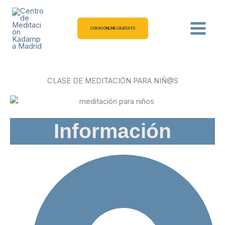
Ir
al
contenido
CURSO ONLINE GRATUITO
CLASE DE MEDITACIÓN PARA NIÑ@S
Información