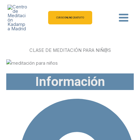
Ir
al
contenido
CURSO ONLINE GRATUITO
CLASE DE MEDITACIÓN PARA NIÑ@S
Información