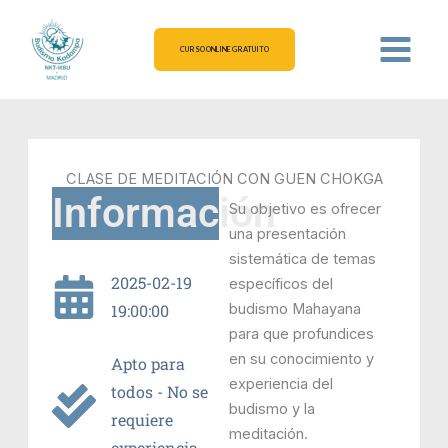
Ir
al
CURSO ONLINE GRATUITO
contenido
CLASE DE MEDITACIÓN CON GUEN CHOKGA
Información
Su objetivo es ofrecer
una presentación
sistemática de temas
2025-02-19
específicos del
19:00:00
budismo Mahayana
para que profundices
en su conocimiento y
Apto para
experiencia del
todos - No se
budismo y la
requiere
meditación.
experiencia