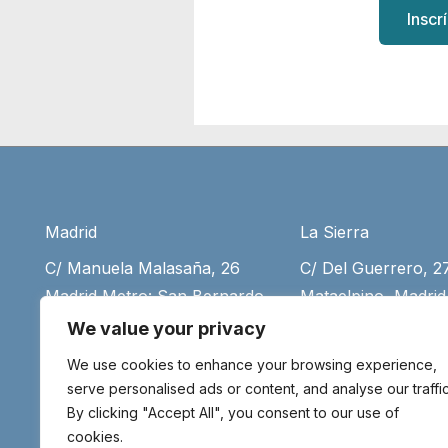
Inscr
Madrid
La Sierra
C/ Manuela Malasaña, 26
C/ Del Guerrero, 
Madrid Metro: San Bernardo
Mataelpino, Madrid
(+34) 917 55 75 35
desde Moncloa (+3
We value your privacy
916 79 77 79
(+34) 699 11 08 39
We use cookies to enhance your browsing experience,
(+34) 699 11 08 39
Aviso legal
serve personalised ads or content, and analyse our traffic
By clicking "Accept All", you consent to our use of
info@meditaenmadr
cookies.