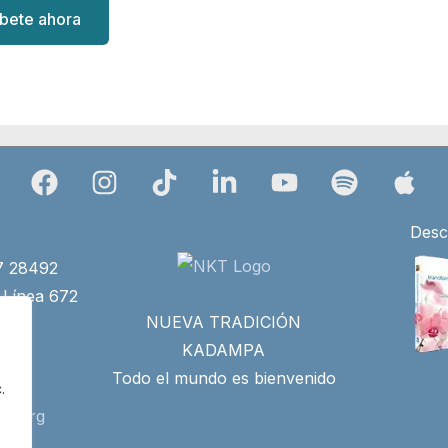
íbete ahora
Desc
27 28492
 Línea 672
NUEVA TRADICIÓN
4)
KADAMPA
Todo el mundo es bienvenido
.
id.org