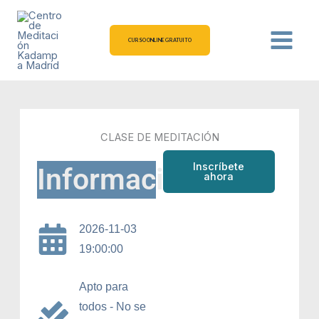
Ir
al
contenido
CURSO ONLINE GRATUITO
CLASE DE MEDITACIÓN
Inscríbete
Información
ahora
2026-11-03
19:00:00
Apto para
todos - No se