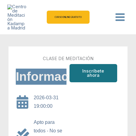
Ir
al
contenido
CURSO ONLINE GRATUITO
CLASE DE MEDITACIÓN
Inscríbete
Información
ahora
2026-03-31
19:00:00
Apto para
todos - No se