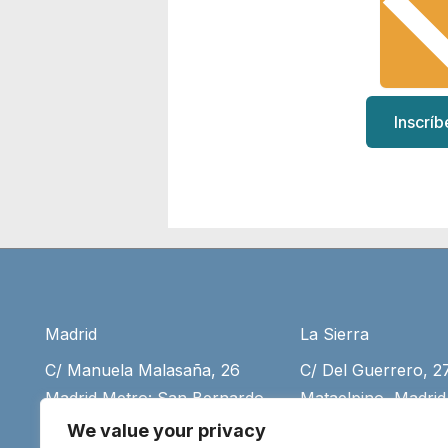
Inscríb
Madrid
La Sierra
C/ Manuela Malasaña, 26
C/ Del Guerrero, 
Madrid Metro: San Bernardo
Mataelpino, Madrid
(+34) 917 55 75 35
desde Moncloa (+3
We value your privacy