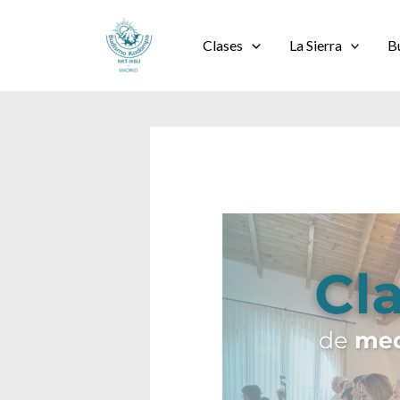
Ir
al
Clases
La Sierra
B
contenido