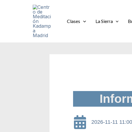
Ir
al
contenido
Clases
La Sierra
B
Infor
2026-11-11 11:0