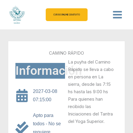
Ir
al
CURSO ONLINE GRATUITO
contenido
CAMINO RÁPIDO
La puyha del Camino
Información
Rápido se lleva a cabo
en persona en La
sierra, desde las 7:15
2027-03-08
hs hasta las 9:00 hs
Para quienes han
07:15:00
recibido las
Iniciaciones del Tantra
Apto para
del Yoga Superior.
todos - No se
requiere