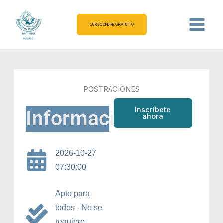
Ir
al
CURSO ONLINE GRATUITO
contenido
POSTRACIONES
Inscríbete
Información
ahora
2026-10-27
07:30:00
Apto para
todos - No se
requiere