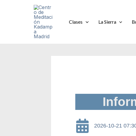
Ir
al
contenido
Clases
La Sierra
B
Infor
2026-10-21 07:3