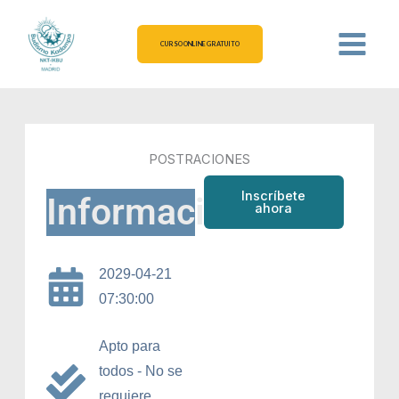
Ir
al
CURSO ONLINE GRATUITO
contenido
POSTRACIONES
Inscríbete
Información
ahora
2029-04-21
07:30:00
Apto para
todos - No se
requiere