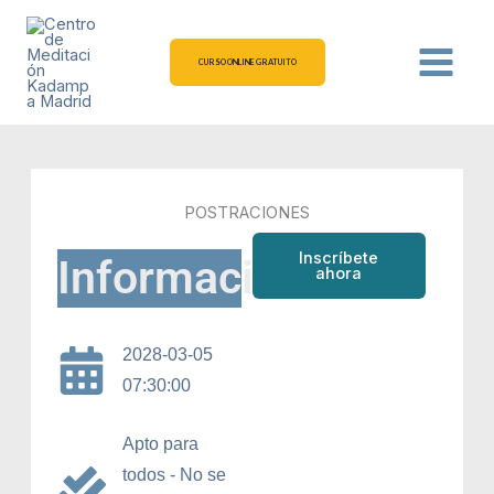
Ir
al
contenido
CURSO ONLINE GRATUITO
POSTRACIONES
Inscríbete
Información
ahora
2028-03-05
07:30:00
Apto para
todos - No se